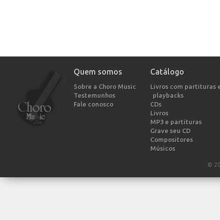
Quem somos
Catálogo
Sobre a Choro Music
Livros com partituras 
Testemunhos
playbacks
Fale conosco
CDs
Livros
MP3 e partituras
Grave seu CD
Compositores
Músicos
© 2