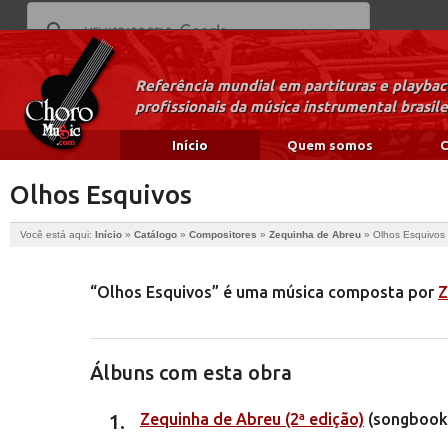
Referência mundial em partituras e playba
profissionais da música instrumental brasile
Início
Quem somos
C
Olhos Esquivos
Você está aqui:
Início
»
Catálogo
»
Compositores
»
Zequinha de Abreu
»
Olhos Esquivos
“Olhos Esquivos” é uma música composta por
Z
Álbuns com esta obra
Zequinha de Abreu (2ª edição)
(songbook