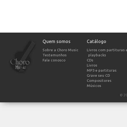
Quem somos
Catálogo
Sobre a Choro Music
Livros com partituras 
Testemunhos
playbacks
Fale conosco
CDs
Livros
MP3 e partituras
Grave seu CD
Compositores
Músicos
© 2