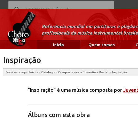
Referência mundial em partituras e playba
profissionais da música instrumental brasile
Início
Quem somos
C
Inspiração
Você está aqui:
Início
»
Catálogo
»
Compositores
»
Juventino Maciel
»
Inspiração
“Inspiração” é uma música composta por
Juvent
Álbuns com esta obra