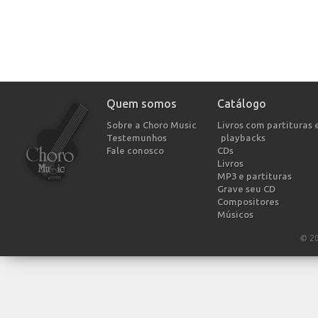
Quem somos
Catálogo
Sobre a Choro Music
Livros com partituras 
Testemunhos
playbacks
Fale conosco
CDs
Livros
MP3 e partituras
Grave seu CD
Compositores
Músicos
© 2