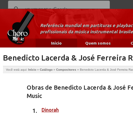
Referência mundial em partituras e playba
profissionais da música instrumental brasile
Início
Quem somos
C
Benedicto Lacerda & José Ferreira 
Você está aqui:
Início
»
Catálogo
»
Compositores
»
Benedicto Lacerda & José Ferreira R
Obras de Benedicto Lacerda & José F
Music
Dinorah