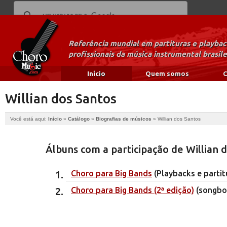
Referência mundial em partituras e playba
profissionais da música instrumental brasile
Início
Quem somos
C
Willian dos Santos
Você está aqui:
Início
»
Catálogo
»
Biografias de músicos
»
Willian dos Santos
Álbuns com a participação de Willian 
Choro para Big Bands
(Playbacks e partit
Choro para Big Bands (2ª edição)
(songbo