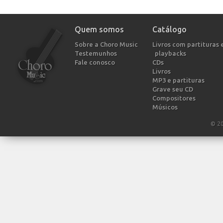
Quem somos
Catálogo
Sobre a Choro Music
Livros com partituras 
Testemunhos
playbacks
Fale conosco
CDs
Livros
MP3 e partituras
Grave seu CD
Compositores
Músicos
© 2