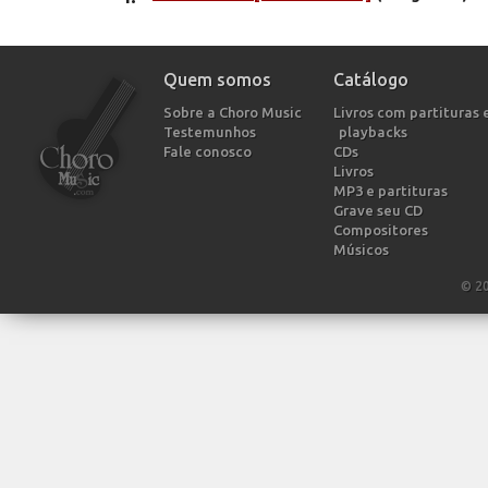
Quem somos
Catálogo
Sobre a Choro Music
Livros com partituras 
Testemunhos
playbacks
Fale conosco
CDs
Livros
MP3 e partituras
Grave seu CD
Compositores
Músicos
© 2