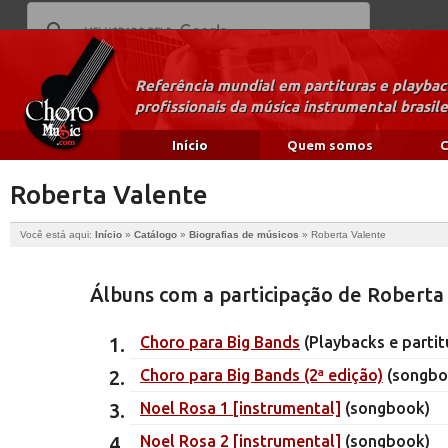
Referência mundial em partituras e playba
profissionais da música instrumental brasile
Início
Quem somos
C
Roberta Valente
Você está aqui:
Início
»
Catálogo
»
Biografias de músicos
»
Roberta Valente
Álbuns com a participação de Roberta
Choro para Big Bands
(Playbacks e partit
Choro para Big Bands (2ª edição)
(songbo
Noel Rosa 1 [instrumental]
(songbook)
Noel Rosa 2 [instrumental]
(songbook)