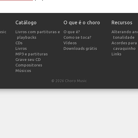
Catálogo
O que é o choro
Recursos
usic
Livros com partituras e
O que é?
Alterando a
playbacks
Como se toca?
tonalidade
CDs
Vídeos
Acordes para 
Livros
Downloads grátis
cavaquinho
MP3 e partituras
Links
Grave seu CD
Compositores
Músicos
© 2026 Choro Music