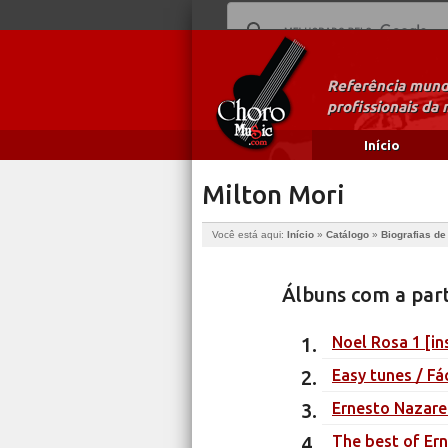
Referência mundi
profissionais da 
Início
Milton Mori
Você está aqui:
Início
»
Catálogo
»
Biografias d
Álbuns com a part
Noel Rosa 1 [in
Easy tunes / Fá
Ernesto Nazare
The best of Er