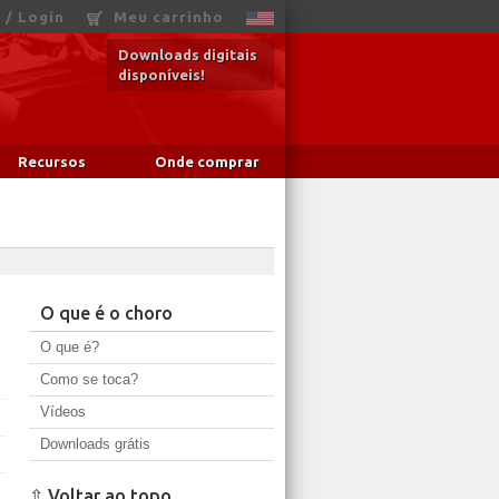
 / Login
Meu carrinho
Downloads digitais
disponíveis!
Recursos
Onde comprar
O que é o choro
O que é?
Como se toca?
Vídeos
Downloads grátis
⇧ Voltar ao topo