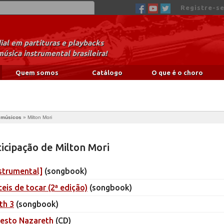
Registre-se
al em partituras e playbacks
música instrumental brasileira!
Quem somos
Catálogo
O que é o choro
e músicos
»
Milton Mori
icipação de Milton Mori
strumental]
(songbook)
ceis de tocar (2ª edição)
(songbook)
th 3
(songbook)
nesto Nazareth
(CD)