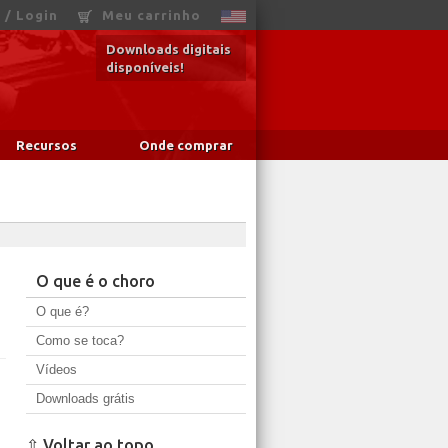
 / Login
Meu carrinho
Downloads digitais
disponíveis!
Recursos
Onde comprar
O que é o choro
O que é?
Como se toca?
Vídeos
Downloads grátis
⇧ Voltar ao topo