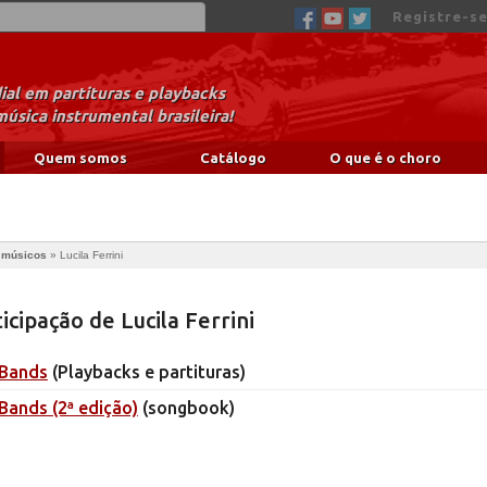
Registre-se
al em partituras e playbacks
música instrumental brasileira!
Quem somos
Catálogo
O que é o choro
e músicos
»
Lucila Ferrini
icipação de Lucila Ferrini
 Bands
(Playbacks e partituras)
Bands (2ª edição)
(songbook)