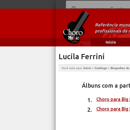
Referência mundi
profissionais da 
Início
Lucila Ferrini
Você está aqui:
Início
»
Catálogo
»
Biografias d
Álbuns com a part
Choro para Big
Choro para Big 