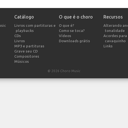
Catálogo
O que é o choro
Recursos
usic
Livros com partituras e
O que é?
Alterando a
playbacks
Como se toca?
tonalidade
CDs
Vídeos
Acordes para 
Livros
Downloads grátis
cavaquinho
MP3 e partituras
Links
Grave seu CD
Compositores
Músicos
© 2026 Choro Music