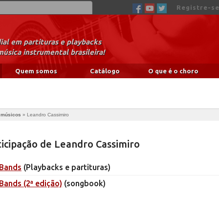
Registre-se
al em partituras e playbacks
música instrumental brasileira!
Quem somos
Catálogo
O que é o choro
e músicos
»
Leandro Cassimiro
ticipação de Leandro Cassimiro
 Bands
(Playbacks e partituras)
Bands (2ª edição)
(songbook)