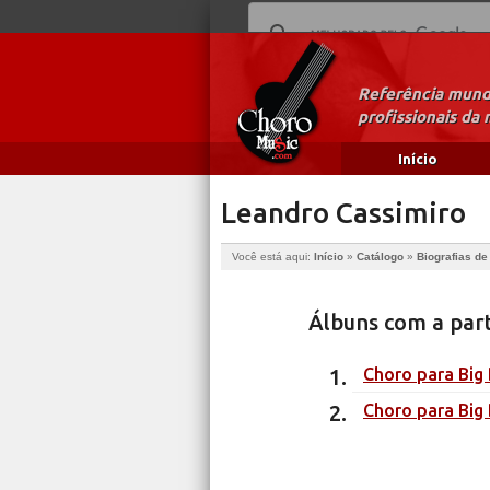
Referência mundi
profissionais da 
Início
Leandro Cassimiro
Você está aqui:
Início
»
Catálogo
»
Biografias d
Álbuns com a par
Choro para Big
Choro para Big 