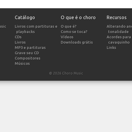
Catálogo
O que é o choro
Recursos
usic
Livros com partituras e
O que é?
Alterando a
playbacks
Como se toca?
tonalidade
CDs
Vídeos
Acordes para 
Livros
Downloads grátis
cavaquinho
MP3 e partituras
Links
Grave seu CD
Compositores
Músicos
© 2026 Choro Music