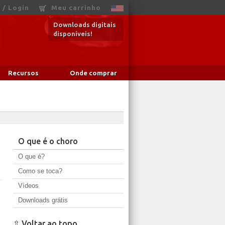
 / Login
Meu carrinho
Downloads digitais
disponíveis!
Recursos
Onde comprar
O que é o choro
O que é?
Como se toca?
Vídeos
Downloads grátis
⇧ Voltar ao topo