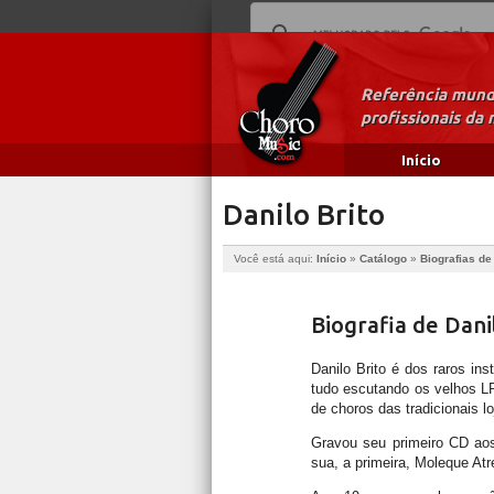
Referência mundi
profissionais da 
Início
Danilo Brito
Você está aqui:
Início
»
Catálogo
»
Biografias d
Biografia de Dani
Danilo Brito é dos raros in
tudo escutando os velhos LP
de choros das tradicionais l
Gravou seu primeiro CD ao
sua, a primeira, Moleque At