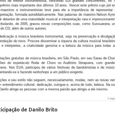
mio de Melhor Instrumentista, vencendo 514 grandes concorrentes, no 7
prêmio mais importante dos últimos 10 anos. Vencer este prêmio cujo júri er
 maestros e instrumentistas teve para ele a importância de representar 
rpretação, formada autodidaticamente. Nas palavras do maestro Nelson Ayre
o é detentor de uma maturidade musical e interpretação rara e impressionante
bulando, de 2005, gravou novas composições suas, como Sussuarana, u
lo do CD; além de outros autores.
dicação à música brasileira instrumental, seja na preservação e divulgaçã
 produção do novo. Procura disseminar a riqueza da cultura musical brasileir
e intérpretes, a criatividade genuína e a beleza da música para todas a
tações gratuitas de música brasileira, em São Paulo, em seu Sarau de Chor
ções do espetáculo Roda de Choro no Auditório Ibirapuera, com grande
neos. Nos EUA, participou de vários festivais de bandolinistas e de músic
esentando-se e fazendo workshops a um público exigente.
ções e seu estilo não seguem, necessariamente, modas, nem as novas ne
m entendimento cultural, dedicação, suingue e, acima de tudo, beleza. Na su
Danilo atinge as pessoas com a mesma paixão que atingiu a ele mesmo.
⇧ top
icipação de Danilo Brito