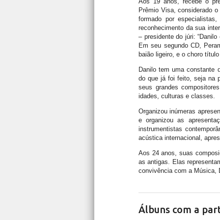
Aos 19 anos, recebe o prê
Prêmio Visa, considerado o 
formado por especialistas,
reconhecimento da sua inte
– presidente do júri: “Danil
Em seu segundo CD, Peram
baião ligeiro, e o choro títu
Danilo tem uma constante de
do que já foi feito, seja na
seus grandes compositores 
idades, culturas e classes.
Organizou inúmeras apresen
e organizou as apresenta
instrumentistas contemporâ
acústica internacional, apr
Aos 24 anos, suas composi
as antigas. Elas representa
convivência com a Música, 
Álbuns com a part