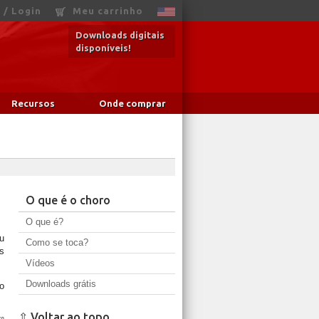
 / Login
Meu carrinho
Downloads digitais
disponíveis!
Recursos
Onde comprar
O que é o choro
O que é?
u
Como se toca?
s
Vídeos
Downloads grátis
o
⇧ Voltar ao topo