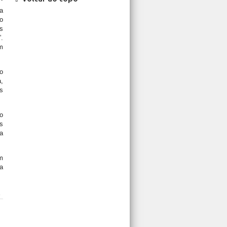
°
a
o
s
”.
m
o
a,
s
o
s
a
m
a
o