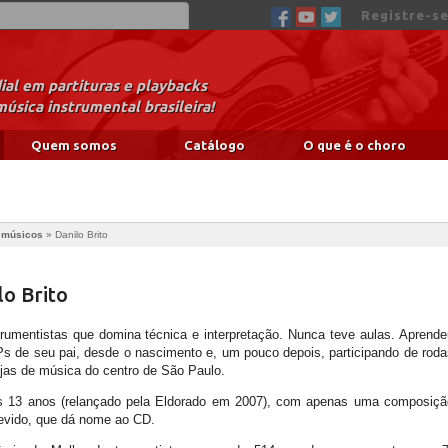
Registre-se
al em partituras e playbacks
música instrumental brasileira!
Quem somos
Catálogo
O que é o choro
e músicos
»
Danilo Brito
lo Brito
strumentistas que domina técnica e interpretação. Nunca teve aulas. Aprende
s de seu pai, desde o nascimento e, um pouco depois, participando de roda
ojas de música do centro de São Paulo.
s 13 anos (relançado pela Eldorado em 2007), com apenas uma composiçã
revido, que dá nome ao CD.