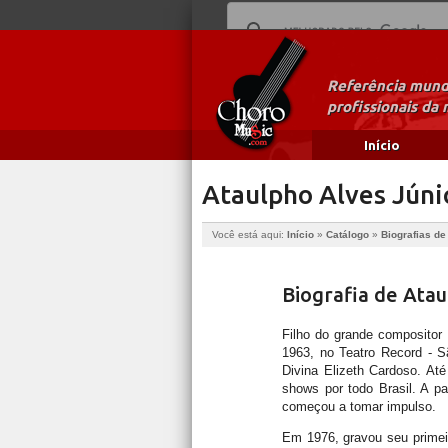
Referência mundi
profissionais da 
Início
Ataulpho Alves Júni
Você está aqui:
Início
»
Catálogo
»
Biografias d
Biografia de Atau
Filho do grande compositor
1963, no Teatro Record - 
Divina Elizeth Cardoso. At
shows por todo Brasil. A pa
começou a tomar impulso.
Em 1976, gravou seu primei