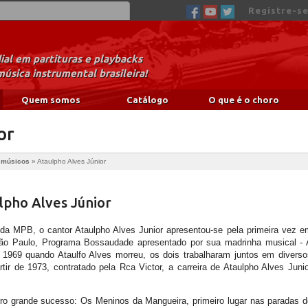
Registre-se
al em partituras e playbacks
música instrumental brasileira!
Quem somos
Catálogo
O que é o choro
or
e músicos
»
Ataulpho Alves Júnior
lpho Alves Júnior
 da MPB, o cantor Ataulpho Alves Junior apresentou-se pela primeira vez e
São Paulo, Programa Bossaudade apresentado por sua madrinha musical - 
é 1969 quando Ataulfo Alves morreu, os dois trabalharam juntos em diverso
rtir de 1973, contratado pela Rca Victor, a carreira de Ataulpho Alves Juni
ro grande sucesso: Os Meninos da Mangueira, primeiro lugar nas paradas d