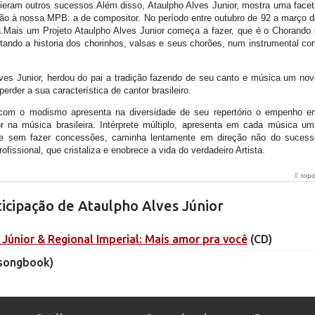
ieram outros sucessos.Além disso, Ataulpho Alves Junior, mostra uma facet
ção à nossa MPB: a de compositor. No período entre outubro de 92 a março d
a.Mais um Projeto Ataulpho Alves Junior começa a fazer, que é o Chorando 
ando a historia dos chorinhos, valsas e seus chorões, num instrumental co
ves Junior, herdou do pai a tradição fazendo de seu canto e música um nov
perder a sua característica de cantor brasileiro.
com o modismo apresenta na diversidade de seu repertório o empenho e
 na música brasileira. Intérprete múltiplo, apresenta em cada música um
que sem fazer concessões, caminha lentamente em direção não do sucess
ofissional, que cristaliza e enobrece a vida do verdadeiro Artista.
⇧ top
icipação de Ataulpho Alves Júnior
Júnior & Regional Imperial: Mais amor pra você
(CD)
songbook)