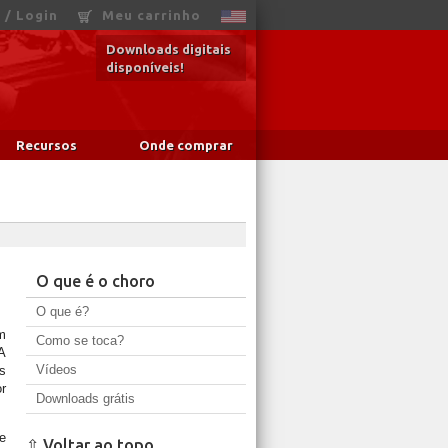
 / Login
Meu carrinho
Downloads digitais
disponíveis!
Recursos
Onde comprar
O que é o choro
O que é?
m
Como se toca?
A
Vídeos
s
or
Downloads grátis
e
⇧ Voltar ao topo