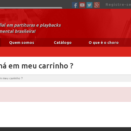
Registre-se
al em partituras e playbacks
ental brasileira!
Quem somos
Catálogo
O que é o choro
 há em meu carrinho ?
m meu carrinho ?