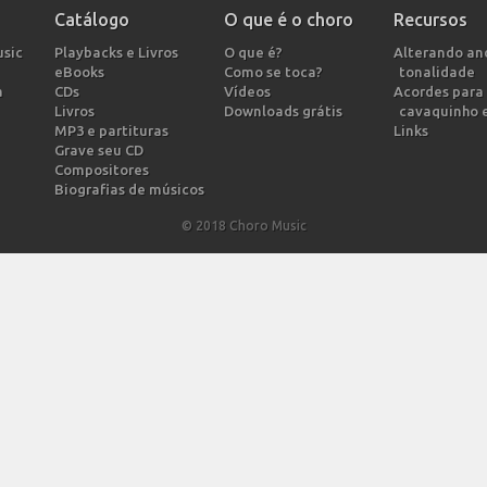
Catálogo
O que é o choro
Recursos
usic
Playbacks e Livros
O que é?
Alterando a
eBooks
Como se toca?
tonalidade
a
CDs
Vídeos
Acordes para 
Livros
Downloads grátis
cavaquinho 
MP3 e partituras
Links
Grave seu CD
Compositores
Biografias de músicos
© 2018 Choro Music