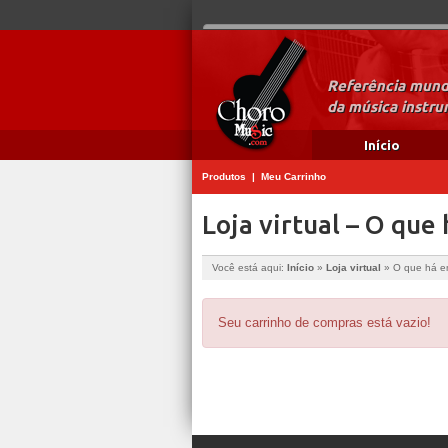
Referência mundi
da música instrum
Início
Produtos
|
Meu Carrinho
Loja virtual – O que
Você está aqui:
Início
»
Loja virtual
»
O que há e
Seu carrinho de compras está vazio!