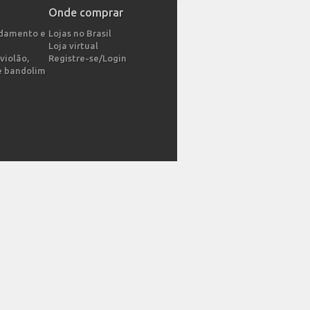
Onde comprar
ndamento e
Lojas no Brasil
Loja virtual
violão,
Registre-se/Login
e bandolim