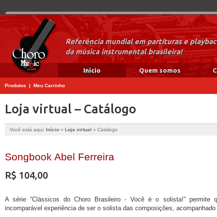
Referência mundial em partituras e playba
da música instrumental brasileira!
Início
Quem somos
C
Produtos
|
Meu Carrinho
Loja virtual – Catálogo
Você está aqui:
Início
»
Loja virtual
»
Catálogo
Songbook Abel Ferreira
R$ 104,00
A série “Clássicos do Choro Brasileiro - Você é o solista!” permit
incomparável experiência de ser o solista das composições, acompanhado