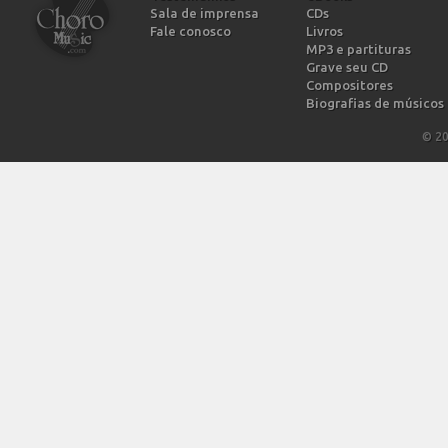
Sala de imprensa
CDs
Fale conosco
Livros
MP3 e partituras
Grave seu CD
Compositores
Biografias de músicos
© 2