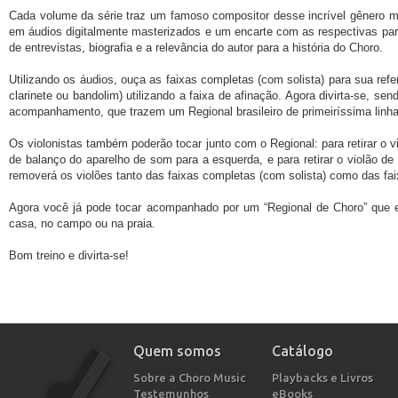
Cada volume da série traz um famoso compositor desse incrível gênero m
em áudios digitalmente masterizados e um encarte com as respectivas par
de entrevistas, biografia e a relevância do autor para a história do Choro.
Utilizando os áudios, ouça as faixas completas (com solista) para sua refer
clarinete ou bandolim) utilizando a faixa de afinação. Agora divirta-se, sen
acompanhamento, que trazem um Regional brasileiro de primeiríssima linha
Os violonistas também poderão tocar junto com o Regional: para retirar o vi
de balanço do aparelho de som para a esquerda, e para retirar o violão de 6
removerá os violões tanto das faixas completas (com solista) como das fa
Agora você já pode tocar acompanhado por um “Regional de Choro” que 
casa, no campo ou na praia.
Bom treino e divirta-se!
Quem somos
Catálogo
Sobre a Choro Music
Playbacks e Livros
Testemunhos
eBooks