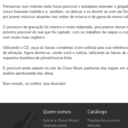
Pensamos num método onde fosse possível o estudante entender o gingado 
nosso fraseado melódico e, também, se deliciar e se divertir ao som da Orq
por jovens músicos atuantes nas noites de música e de garoa da nossa ci
O processo de gravação foi intenso e muito elaborado, procuramos deixar
próximo possível do real que foi captado, com os trabalhos de naipes e co
som muito mais orgânico.
Utilizando o CD, ouça as faixas completas (com solista) para sua referência
de afinação. Agora divirta-se, sendo você o solista, utilizando as faixas
orquestra brasileira de primeiríssima linha.
É possível ainda adquirir no site da Choro Music partituras dos naipes em 
análise aprofundada das obras.
Bom estudo, ou melhor, boa diversão!
Quem somos
Catálogo
Sobre a Choro Music
Playbacks e Livros
Testemunhos
eBooks