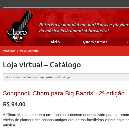
Referência mundial em partituras e playba
da música instrumental brasileira!
Início
Quem somos
C
Produtos
|
Meu Carrinho
Loja virtual – Catálogo
Você está aqui:
Início
»
Loja virtual
»
Catálogo
Songbook Choro para Big Bands - 2ª edição
R$ 94,00
A Choro Music apresenta um trabalho saboroso desenvolvido para os aman
cheios de glamour das nossas antigas orquestras brasileiras e para aque
música.