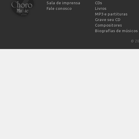
Sala de imprensa
CDs
Fale conosco
Livros
MP3 e partituras
Grave seu CD
Compositores
Biografias de músicos
© 2