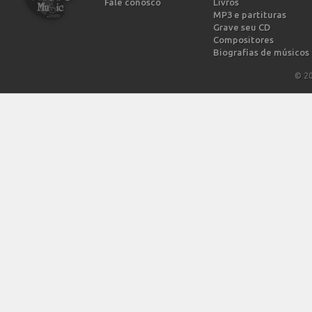
Fale conosco
Livros
MP3 e partituras
Grave seu CD
Compositores
Biografias de músicos
© 2