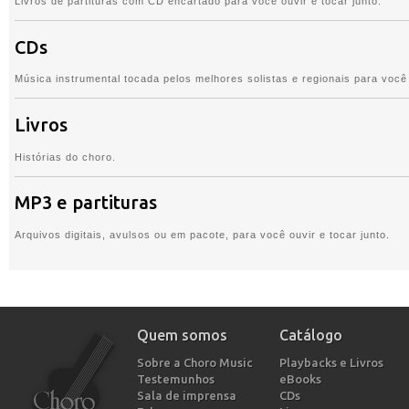
Livros de partituras com CD encartado para você ouvir e tocar junto.
CDs
Música instrumental tocada pelos melhores solistas e regionais para você 
Livros
Histórias do choro.
MP3 e partituras
Arquivos digitais, avulsos ou em pacote, para você ouvir e tocar junto.
Quem somos
Catálogo
Sobre a Choro Music
Playbacks e Livros
Testemunhos
eBooks
Sala de imprensa
CDs