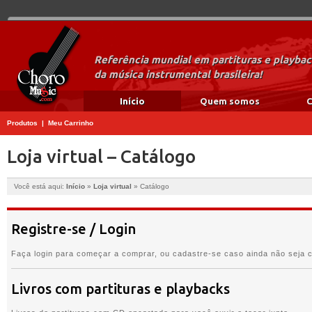
Referência mundial em partituras e playba
da música instrumental brasileira!
Início
Quem somos
C
Produtos
|
Meu Carrinho
Loja virtual – Catálogo
Você está aqui:
Início
»
Loja virtual
»
Catálogo
Registre-se / Login
Faça login para começar a comprar, ou cadastre-se caso ainda não seja cl
Livros com partituras e playbacks